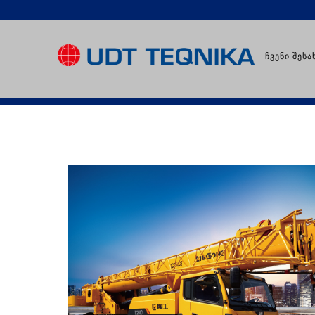
ᲩᲕᲔᲜᲘ ᲨᲔᲡᲐ