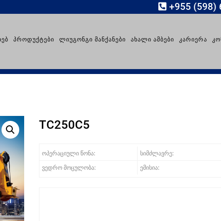
+955 (598) 
ᲮᲔᲑ
ᲞᲠᲝᲓᲣᲥᲢᲔᲑᲘ
ᲚᲘᲣᲒᲝᲜᲒᲘ ᲛᲐᲜᲥᲐᲜᲔᲑᲘ
ᲐᲮᲐᲚᲘ ᲐᲛᲑᲔᲑᲘ
ᲙᲐᲠᲘᲔᲠᲐ
ᲙᲝ
TC250C5
ოპერაციული წონა:
სიმძლავრე:
ვედრო მოცულობა:
ემისია: