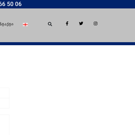
66 50 06
ᲜᲢᲐᲥᲢᲘ